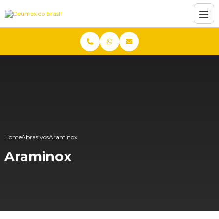
Home
Abrasivos
Araminox
Araminox