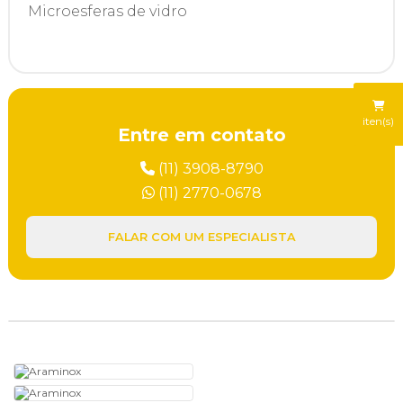
Microesferas de vidro
Zinco
iten(s)
Entre em contato
(11) 3908-8790
(11) 2770-0678
FALAR COM UM ESPECIALISTA