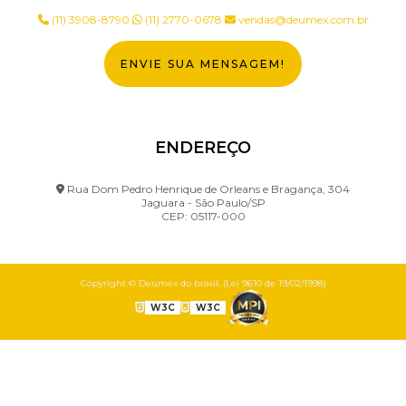
(11) 3908-8790
(11) 2770-0678
vendas@deumex.com.br
ENVIE SUA MENSAGEM!
ENDEREÇO
Rua Dom Pedro Henrique de Orleans e Bragança, 304
Jaguara - São Paulo/SP
CEP: 05117-000
Copyright © Deumex do brasil. (Lei 9610 de 19/02/1998)
W3C
W3C