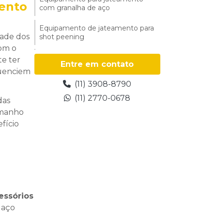
ento
com granalha de aço
Equipamento de jateamento para
dade dos
shot peening
com o
Equipamentos para jateamento
te ter
Entre em contato
luenciem
Equipamentos para jateamento
(11) 3908-8790
abrasivo
(11) 2770-0678
das
Equipamentos para jateamento a
amanho
venda
fício
Esfera de vidro para jateamento
Fábrica de granalha
Fabricante de microesferas de
vidro
essórios
Fornecedor granalha de aço
 aço