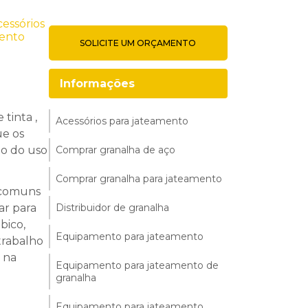
SOLICITE UM ORÇAMENTO
Informações
tinta ,
Acessórios para jateamento
ue os
io do uso
Comprar granalha de aço
Comprar granalha para jateamento
s comuns
ar para
Distribuidor de granalha
bico,
Equipamento para jateamento
 trabalho
 na
Equipamento para jateamento de
granalha
Equipamento para jateamento