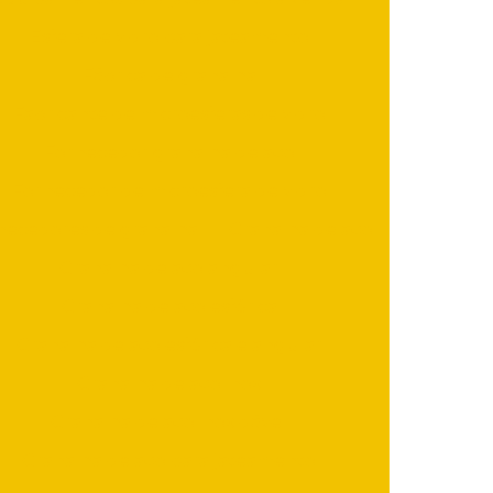
Esfera de vidro para jateamento
Fábrica de granalha
Fabricante de microesferas de vidro
Fornecedor granalha de aço
Fornecedor de microesfera de vidro
necedores de granalha
Granalha de aço
Granalha de aço angular
Granalha de aço esférica
Granalha de aço esférica e angular
Granalha de aço inox
Granalha de aço inoxidável
Granalha de aço para jateamento