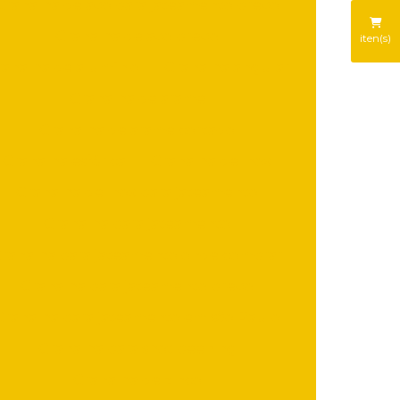
Granalha de aço para jateamento preço
Granalha de aço preço
iten(s)
analha de alumínio
Granalha angular
Granalha de arame
Granalha de arame cortado
Granalha esférica
Granalha de inox
Granalha de inox para jateamento
Granalha para jateamento
ranalha para jateamento onde comprar
Granalha para jateamento preço
Granalha para jateamento em são Paulo
Granalha para shot peening
Granalha de zinco