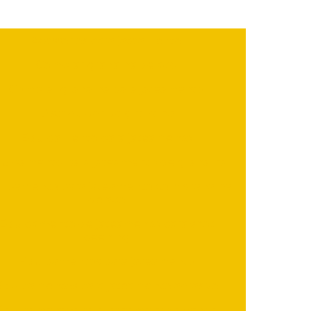
Acessórios para jateamento
Comprar granalha de aço
Comprar granalha para jateamento
Distribuidor de granalha
Equipamento para jateamento
uipamento para jateamento de granalha
uipamento para jateamento com granalha
de aço
Equipamento de jateamento para shot
peening
Equipamentos para jateamento
Equipamentos para jateamento abrasivo
Equipamentos para jateamento a venda