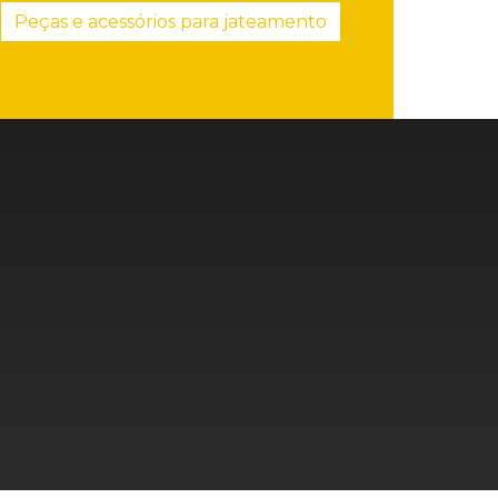
Peças e acessórios para jateamento
Venda de granalha de aço
nda de granalha de aço para jateamento