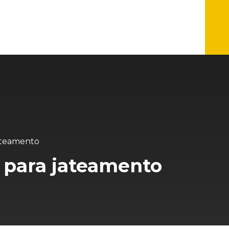
Ve
jateamento
s para jateamento