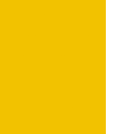
Jateamento abrasivo com granalha
ateamento abrasivo com granalha de aço
Jateamento com granalha
Jateamento com granalha de aço inox
Jateamento com granalha inox
Jateamento shot peening
Materiais para jateamento
Microesfera de vidro
Microesfera de vidro comprar
Microesfera de vidro para jateamento
croesfera de vidro para jateamento preço
Microesfera de vidro preço
Microesfera de vidro venda