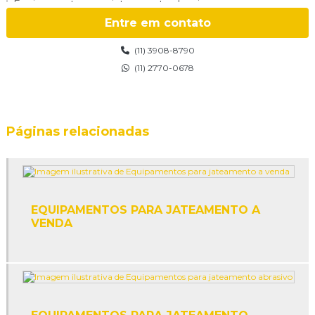
Equipamentos para jateamento abrasivo
Entre em contato
Equipamentos para jateamento a venda
(11) 3908-8790
Esfera de vidro para jateamento
(11) 2770-0678
Fábrica de granalha
Fabricante de microesferas de vidro
Páginas relacionadas
Fornecedor granalha de aço
Fornecedor de microesfera de vidro
EQUIPAMENTOS PARA JATEAMENTO A
Fornecedores de granalha
VENDA
Granalha de aço
Granalha de aço angular
Granalha de aço esférica