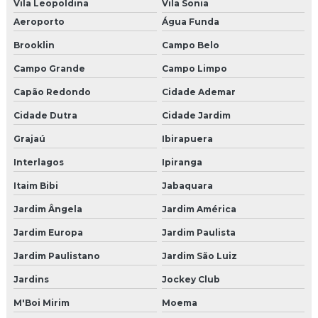
Vila Leopoldina
Vila Sonia
Peças e acessórios para jateamento
Aeroporto
Água Funda
Venda de granalha de aço
Brooklin
Campo Belo
Campo Grande
Campo Limpo
Venda de granalha de aço para jateamento
Capão Redondo
Cidade Ademar
Cidade Dutra
Cidade Jardim
Grajaú
Ibirapuera
Interlagos
Ipiranga
Itaim Bibi
Jabaquara
Jardim Ângela
Jardim América
Jardim Europa
Jardim Paulista
Jardim Paulistano
Jardim São Luiz
Jardins
Jockey Club
M'Boi Mirim
Moema