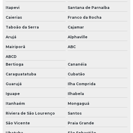
Itapevi
Santana de Parnaíba
Caierias
Franco da Rocha
Taboão da Serra
Cajamar
Arujá
Alphaville
Mairiporã
ABC
ABCD
Bertioga
Cananéia
Caraguatatuba
Cubatão
Guarujá
Ilha Comprida
Iguape
Ilhabela
Itanhaém
Mongaguá
Riviera de São Lourenço
Santos
São Vicente
Praia Grande
Ubatuba
São Sebastião