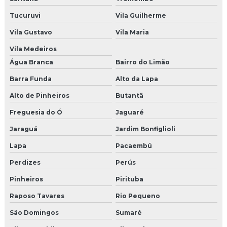
Jateamento com granalha
Tucuruvi
Vila Guilherme
Jateamento com granalha de aço inox
Vila Gustavo
Vila Maria
Jateamento com granalha inox
Vila Medeiros
Água Branca
Bairro do Limão
Jateamento shot peening
Barra Funda
Alto da Lapa
Materiais para jateamento
Alto de Pinheiros
Butantã
Microesfera de vidro
Freguesia do Ó
Jaguaré
Jaraguá
Jardim Bonfiglioli
Microesfera de vidro comprar
Lapa
Pacaembú
Microesfera de vidro para jateamento
Perdizes
Perús
Microesfera de vidro para jateamento preço
Pinheiros
Pirituba
Microesfera de vidro preço
Raposo Tavares
Rio Pequeno
São Domingos
Sumaré
Microesfera de vidro venda