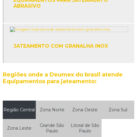
EQUIPAMENTOS PARA JATEAMENTO
ABRASIVO
Granalha de aço esférica e angular
Granalha de aço inox
Granalha de aço inoxidável
Granalha de aço para jateamento
JATEAMENTO COM GRANALHA INOX
Granalha de aço para jateamento preço
Granalha de aço preço
Regiões onde a Deumex do brasil atende
Equipamentos para jateamento:
Granalha de alumínio
Granalha angular
Granalha de arame
Região Central
Zona Norte
Zona Oeste
Zona Sul
Granalha de arame cortado
Grande São
Litoral de São
Zona Leste
Paulo
Paulo
Granalha esférica