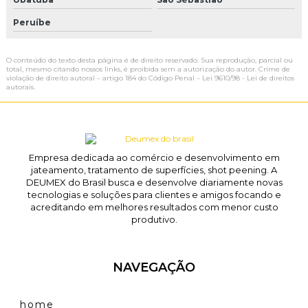
Peruíbe
O conteúdo do texto desta página é de direito reservado. Sua reprodução, parcial ou
total, mesmo citando nossos links, é proibida sem a autorização do autor. Crime de
violação de direito autoral – artigo 184 do Código Penal –
Lei 9610/98 - Lei de direitos
autorais
.
Empresa dedicada ao comércio e desenvolvimento em
jateamento, tratamento de superfícies, shot peening. A
DEUMEX do Brasil busca e desenvolve diariamente novas
tecnologias e soluções para clientes e amigos focando e
acreditando em melhores resultados com menor custo
produtivo.
NAVEGAÇÃO
home