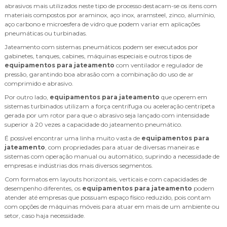
abrasivos mais utilizados neste tipo de processo destacam-se os itens com
materiais compostos por araminox, aço inox, aramsteel, zinco, alumínio,
aço carbono e microesfera de vidro que podem variar em aplicações
pneumáticas ou turbinadas.
Jateamento com sistemas pneumáticos podem ser executados por
gabinetes, tanques, cabines, máquinas especiais e outros tipos de
equipamentos para jateamento
com ventilador e regulador de
pressão, garantindo boa abrasão com a combinação do uso de ar
comprimido e abrasivo.
Por outro lado,
equipamentos para jateamento
que operem em
sistemas turbinados utilizam a força centrífuga ou aceleração centrípeta
gerada por um rotor para que o abrasivo seja lançado com intensidade
superior à 20 vezes a capacidade do jateamento pneumático.
É possível encontrar uma linha muito vasta de
equipamentos para
jateamento
, com propriedades para atuar de diversas maneiras e
sistemas com operação manual ou automático, suprindo a necessidade de
empresas e indústrias dos mais diversos segmentos.
Com formatos em layouts horizontais, verticais e com capacidades de
desempenho diferentes, os
equipamentos para jateamento
podem
atender até empresas que possuam espaço físico reduzido, pois contam
com opções de máquinas móveis para atuar em mais de um ambiente ou
setor, caso haja necessidade.