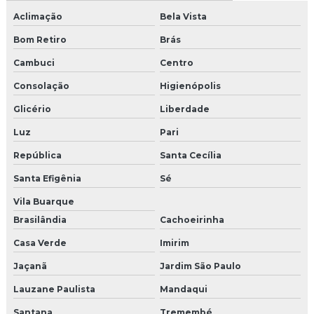
Aclimação
Bela Vista
Granalha de inox
Bom Retiro
Brás
Granalha de inox para jateamento
Cambuci
Centro
Granalha para jateamento
Consolação
Higienópolis
Glicério
Liberdade
Granalha para jateamento onde comprar
Luz
Pari
Granalha para jateamento preço
República
Santa Cecília
Granalha para jateamento em são Paulo
Santa Efigênia
Sé
Granalha para shot peening
Vila Buarque
Brasilândia
Cachoeirinha
Granalha de zinco
Casa Verde
Imirim
Jateamento abrasivo com granalha
Jaçanã
Jardim São Paulo
Jateamento abrasivo com granalha de aço
Lauzane Paulista
Mandaqui
Santana
Tremembé