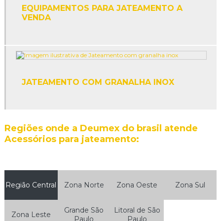
Granalha de aço esférica
EQUIPAMENTOS PARA JATEAMENTO A
VENDA
Granalha de aço esférica e angular
Granalha de aço inox
Granalha de aço inoxidável
JATEAMENTO COM GRANALHA INOX
Granalha de aço para jateamento
Granalha de aço para jateamento preço
Regiões onde a Deumex do brasil atende
Granalha de aço preço
Acessórios para jateamento:
Granalha de alumínio
Granalha angular
Região Central
Zona Norte
Zona Oeste
Zona Sul
Granalha de arame
Grande São
Litoral de São
Granalha de arame cortado
Zona Leste
Paulo
Paulo