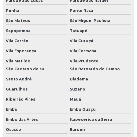
Parque São Lucas
Parque São Rafael
Penha
Ponte Rasa
São Mateus
São Miguel Paulista
Sapopemba
Tatuapé
Vila Carrão
Vila Curuçá
Vila Esperança
Vila Formosa
Vila Matilde
Vila Prudente
São Caetano do sul
São Bernardo do Campo
Santo André
Diadema
Guarulhos
Suzano
Ribeirão Pires
Mauá
Embu
Embu Guaçú
Embu das Artes
Itapecerica da Serra
Osasco
Barueri