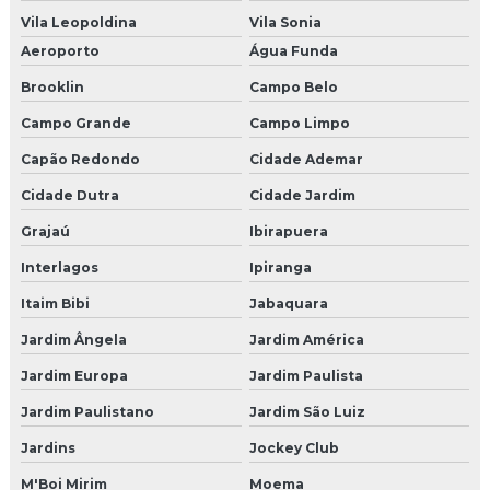
Microesfera de vidro venda
Vila Leopoldina
Vila Sonia
Aeroporto
Água Funda
Peças e acessórios para jateamento
Brooklin
Campo Belo
Venda de granalha de aço
Campo Grande
Campo Limpo
Venda de granalha de aço para jateamento
Capão Redondo
Cidade Ademar
Cidade Dutra
Cidade Jardim
Grajaú
Ibirapuera
Interlagos
Ipiranga
Itaim Bibi
Jabaquara
Jardim Ângela
Jardim América
Jardim Europa
Jardim Paulista
Jardim Paulistano
Jardim São Luiz
Jardins
Jockey Club
M'Boi Mirim
Moema