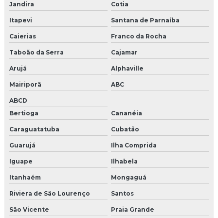
Jandira
Cotia
Itapevi
Santana de Parnaíba
Caierias
Franco da Rocha
Taboão da Serra
Cajamar
Arujá
Alphaville
Mairiporã
ABC
ABCD
Bertioga
Cananéia
Caraguatatuba
Cubatão
Guarujá
Ilha Comprida
Iguape
Ilhabela
Itanhaém
Mongaguá
Riviera de São Lourenço
Santos
São Vicente
Praia Grande