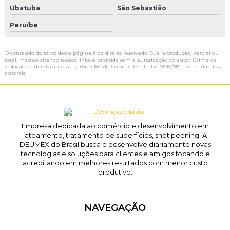
Ubatuba
São Sebastião
Peruíbe
O conteúdo do texto desta página é de direito reservado. Sua reprodução, parcial ou
total, mesmo citando nossos links, é proibida sem a autorização do autor. Crime de
violação de direito autoral – artigo 184 do Código Penal –
Lei 9610/98 - Lei de direitos
autorais
.
Empresa dedicada ao comércio e desenvolvimento em
jateamento, tratamento de superfícies, shot peening. A
DEUMEX do Brasil busca e desenvolve diariamente novas
tecnologias e soluções para clientes e amigos focando e
acreditando em melhores resultados com menor custo
produtivo.
NAVEGAÇÃO