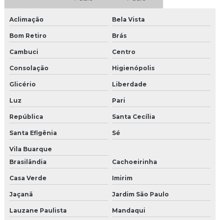
Granalha esférica
Aclimação
Bela Vista
Granalha de inox
Bom Retiro
Brás
Cambuci
Centro
Granalha de inox para jateamento
Consolação
Higienópolis
Granalha para jateamento
Glicério
Liberdade
Granalha para jateamento onde comprar
Luz
Pari
Granalha para jateamento preço
República
Santa Cecília
Santa Efigênia
Sé
Granalha para jateamento em são Paulo
Vila Buarque
Granalha para shot peening
Brasilândia
Cachoeirinha
Granalha de zinco
Casa Verde
Imirim
Jaçanã
Jardim São Paulo
Jateamento abrasivo com granalha
Lauzane Paulista
Mandaqui
Jateamento abrasivo com granalha de aço