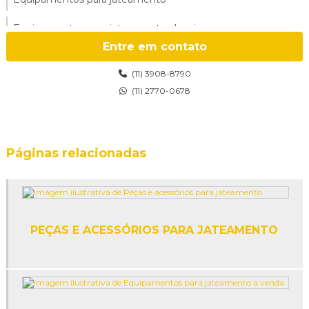
Equipamentos para jateamento abrasivo
Entre em contato
Equipamentos para jateamento a venda
(11) 3908-8790
Esfera de vidro para jateamento
(11) 2770-0678
Fábrica de granalha
Fabricante de microesferas de vidro
Páginas relacionadas
Fornecedor granalha de aço
Fornecedor de microesfera de vidro
PEÇAS E ACESSÓRIOS PARA JATEAMENTO
Fornecedores de granalha
Granalha de aço
Granalha de aço angular