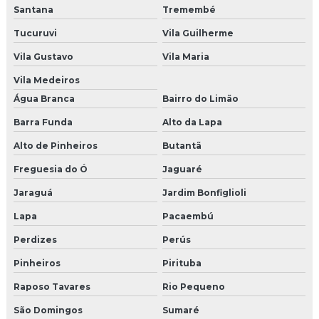
Santana
Tremembé
Jateamento com granalha
Tucuruvi
Vila Guilherme
Vila Gustavo
Vila Maria
Jateamento com granalha de aço inox
Vila Medeiros
Jateamento com granalha inox
Água Branca
Bairro do Limão
Jateamento shot peening
Barra Funda
Alto da Lapa
Alto de Pinheiros
Butantã
Materiais para jateamento
Freguesia do Ó
Jaguaré
Microesfera de vidro
Jaraguá
Jardim Bonfiglioli
Microesfera de vidro comprar
Lapa
Pacaembú
Microesfera de vidro para jateamento
Perdizes
Perús
Pinheiros
Pirituba
Microesfera de vidro para jateamento preço
Raposo Tavares
Rio Pequeno
Microesfera de vidro preço
São Domingos
Sumaré